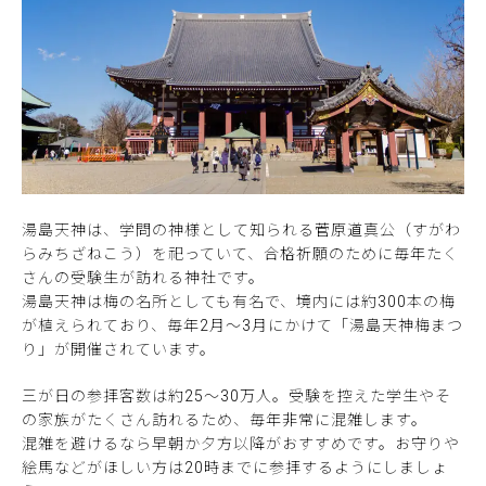
湯島天神は、学問の神様として知られる菅原道真公（すがわ
らみちざねこう）を祀っていて、合格祈願のために毎年たく
さんの受験生が訪れる神社です。
湯島天神は梅の名所としても有名で、境内には約300本の梅
が植えられており、毎年2月〜3月にかけて「湯島天神梅まつ
り」が開催されています。
三が日の参拝客数は約25～30万人。受験を控えた学生やそ
の家族がたくさん訪れるため、毎年非常に混雑します。
混雑を避けるなら早朝か夕方以降がおすすめです。お守りや
絵馬などがほしい方は20時までに参拝するようにしましょ