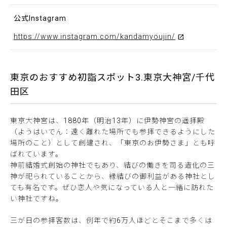
公式Instagram
https://www.instagram.com/kandamyoujin/
東京のおすすめ初詣スポット3.東京大神宮/千代
田区
東京大神宮は、1880年（明治13年）に伊勢神宮の遥拝殿
（ようはいでん：遠く離れた場所でも参拝できるようにした
場所のこと）として創建され、「東京のお伊勢さま」とも呼
ばれています。
神前結婚式創始の神社でもあり、結びの働きを司る造化の三
神が祀られていることから、縁結びの御利益がある神社とし
ても有名です。ぜひ恋人や気になっている人と一緒に訪れた
い神社ですね。
三が日の参拝客数は、例年で約6万人ほどとそこまで多くは