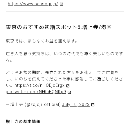
https://www.senso-ji.jp/
東京のおすすめ初詣スポット6.増上寺/港区
東京では、まもなくお盆を迎えます。
亡き人を思う気持ちは、いつの時代でも尊く美しいものです
ね。
どうぞお盆の期間、先立たれた方々をお迎えしてご供養を
し、いのちを伝えてくださった事に感謝してお過ごしくださ
い。
https://t.co/nHOEjcErgx
pic.twitter.com/NHhiFQNKp9
— 増上寺 (@zojoji_official)
July 10, 2023
増上寺の基本情報