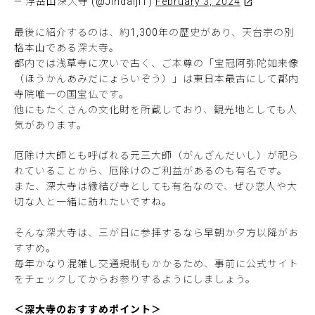
— 浮岳山深大寺 (@JindaijiT)
February 3, 2024
最後に紹介するのは、約1,300年の歴史があり、天台宗の別
格本山である深大寺。
都内では浅草寺に次いで古く、ご本尊の「宝冠阿弥陀如来像
（ほうかんあみだにょらいぞう）」は東日本最古にして都内
寺院唯一の国宝仏です。
他にもたくさんの文化財を所蔵しており、観光地としても人
気があります。
厄除け大師とも呼ばれる元三大師（がんざんだいし）が祀ら
れていることから、厄除けのご利益があるのも有名です。
また、深大寺は縁結び寺としても有名なので、ぜひ恋人や大
切な人と一緒に訪れたいですね。
そんな深大寺は、三が日に参拝するなら早朝か夕方以降がお
すすめ。
毎年かなり混雑し交通規制もかかるため、事前に公式サイト
をチェックしてからお参りするようにしましょう。
＜深大寺のおすすめポイント＞