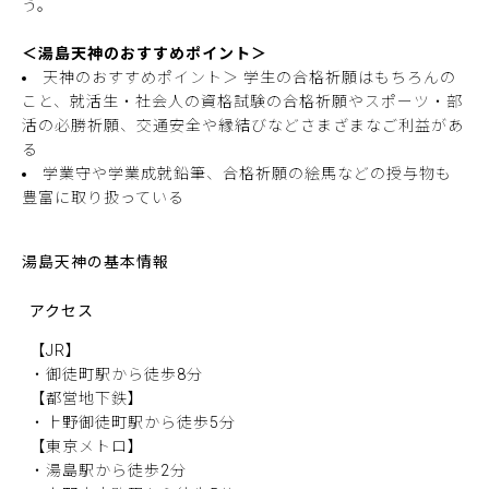
う。
＜湯島天神のおすすめポイント＞
天神のおすすめポイント＞ 学生の合格祈願はもちろんの
こと、就活生・社会人の資格試験の合格祈願やスポーツ・部
活の必勝祈願、交通安全や縁結びなどさまざまなご利益があ
る
学業守や学業成就鉛筆、合格祈願の絵馬などの授与物も
豊富に取り扱っている
湯島天神の基本情報
アクセス
【JR】
・御徒町駅から徒歩8分
【都営地下鉄】
・上野御徒町駅から徒歩5分
【東京メトロ】
・湯島駅から徒歩2分