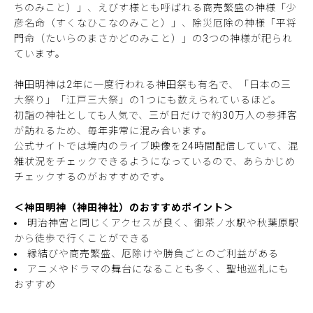
ちのみこと）」、えびす様とも呼ばれる商売繁盛の神様「少
彦名命（すくなひこなのみこと）」、除災厄除の神様「平将
門命（たいらのまさかどのみこと）」の3つの神様が祀られ
ています。
神田明神は2年に一度行われる神田祭も有名で、「日本の三
大祭り」「江戸三大祭」の1つにも数えられているほど。
初詣の神社としても人気で、三が日だけで約30万人の参拝客
が訪れるため、毎年非常に混み合います。
公式サイトでは境内のライブ映像を24時間配信していて、混
雑状況をチェックできるようになっているので、あらかじめ
チェックするのがおすすめです。
＜神田明神（神田神社）のおすすめポイント＞
明治神宮と同じくアクセスが良く、御茶ノ水駅や秋葉原駅
から徒歩で行くことができる
縁結びや商売繁盛、厄除けや勝負ごとのご利益がある
アニメやドラマの舞台になることも多く、聖地巡礼にも
おすすめ