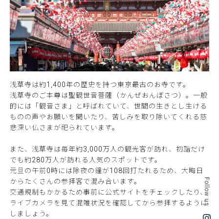
浅草寺は約1,400年の歴史を持つ東京最古のお寺です。
浅草寺のご本尊は聖観世音菩薩（かんぜおんぼさつ）。一般
的には「観音さま」と呼ばれていて、世間の生きとし生ける
ものの声やお願いを聞いたり、苦しみを取り除いてくれる慈
悲深い仏さまが祀られています。
また、浅草寺は毎年約3,000万人の観光客が訪れ、初詣だけ
でも約280万人が訪れる人気のスポットです。
元旦の午前0時には除夜の鐘が108回打たれるため、大晦日
Follow us
からたくさんの参拝客で混み合います。
交通規制もかかるため事前に公式サイトをチェックしたり、
ライブカメラを見て混雑状況を確認してから参拝するように
しましょう。