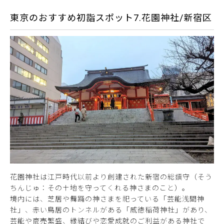
東京のおすすめ初詣スポット7.花園神社/新宿区
花園神社は江戸時代以前より創建された新宿の総鎮守（そう
ちんじゅ：その土地を守ってくれる神さまのこと）。
境内には、芝居や舞踊の神さまを祀っている「芸能浅間神
社」、赤い鳥居のトンネルがある「威徳稲荷神社」があり、
芸能や商売繁盛、縁結びや恋愛成就のご利益がある神社で