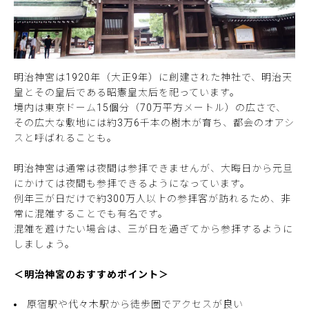
明治神宮は1920年（大正9年）に創建された神社で、明治天
皇とその皇后である昭憲皇太后を祀っています。
境内は東京ドーム15個分（70万平方メートル）の広さで、
その広大な敷地には約3万6千本の樹木が育ち、都会のオアシ
スと呼ばれることも。
明治神宮は通常は夜間は参拝できませんが、大晦日から元旦
にかけては夜間も参拝できるようになっています。
例年三が日だけで約300万人以上の参拝客が訪れるため、非
常に混雑することでも有名です。
混雑を避けたい場合は、三が日を過ぎてから参拝するように
しましょう。
＜明治神宮のおすすめポイント＞
原宿駅や代々木駅から徒歩圏でアクセスが良い