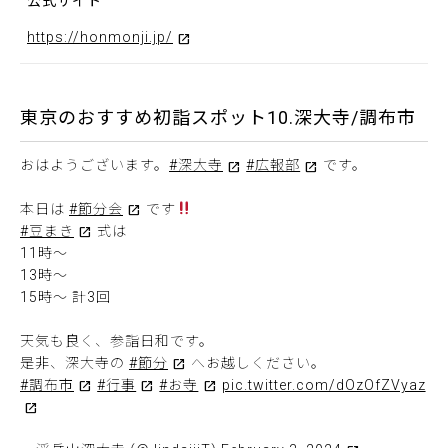
公式サイト
https://honmonji.jp/
東京のおすすめ初詣スポット10.深大寺/調布市
おはようございます。
#深大寺
#広報部
です。
本日は
#節分会
です
#豆まき
式は
11時〜
13時〜
15時〜 計3回
天気も良く、参詣日和です。
是非、深大寺の
#節分
へお越しください。
#調布市
#行事
#お寺
pic.twitter.com/dOzOfZVyaz