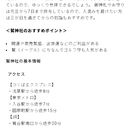
ているので、ゆっくり参拝できるでしょう。 御神札やお守り
は元旦から7日まで授与しているので、人混みを避けたい方
は三が日を過ぎてからの初詣もおすすめです。
＜鷲神社のおすすめポイント＞
開運や商売繁盛、出世運などのご利益がある
鷲（イーグル）にちなんでゴルフ守も人気がある
鷲神社の基本情報
アクセス
【つくばエクスプレス】
・浅草駅から徒歩8分
【東京メトロ】
・入谷駅から徒歩7分
・田原町駅から徒歩15分
【JR】
・鴬谷駅南口から徒歩20分