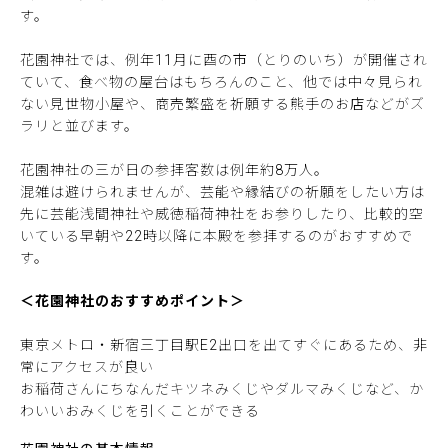
す。
花園神社では、例年11月に酉の市（とりのいち）が開催され
ていて、食べ物の屋台はもちろんのこと、他では中々見られ
ない見世物小屋や、商売繁盛を祈願する熊手のお店などがズ
ラリと並びます。
花園神社の三が日の参拝客数は例年約8万人。
混雑は避けられませんが、芸能や縁結びの祈願をしたい方は
先に芸能浅間神社や威徳稲荷神社をお参りしたり、比較的空
いている早朝や22時以降に本殿を参拝するのがおすすめで
す。
＜花園神社のおすすめポイント＞
東京メトロ・新宿三丁目駅E2出口を出てすぐにあるため、非
常にアクセスが良い
お稲荷さんにちなんだキツネみくじやダルマみくじなど、か
わいいおみくじを引くことができる