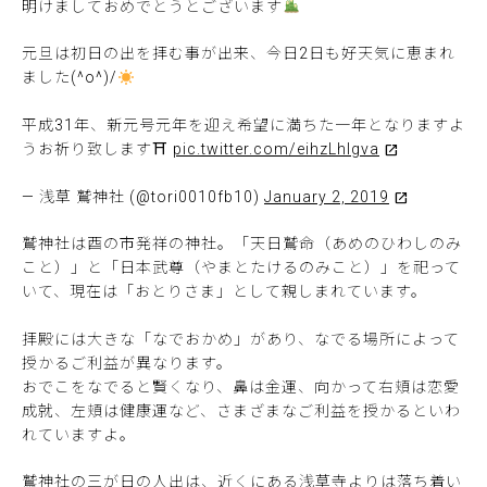
明けましておめでとうとございます
元旦は初日の出を拝む事が出来、今日2日も好天気に恵まれ
ました(^o^)/
平成31年、新元号元年を迎え希望に満ちた一年となりますよ
うお祈り致します⛩
pic.twitter.com/eihzLhlgva
— 浅草 鷲神社 (@tori0010fb10)
January 2, 2019
鷲神社は酉の市発祥の神社。「天日鷲命（あめのひわしのみ
こと）」と「日本武尊（やまとたけるのみこと）」を祀って
いて、現在は「おとりさま」として親しまれています。
拝殿には大きな「なでおかめ」があり、なでる場所によって
授かるご利益が異なります。
おでこをなでると賢くなり、鼻は金運、向かって右頬は恋愛
成就、左頬は健康運など、さまざまなご利益を授かるといわ
れていますよ。
鷲神社の三が日の人出は、近くにある浅草寺よりは落ち着い