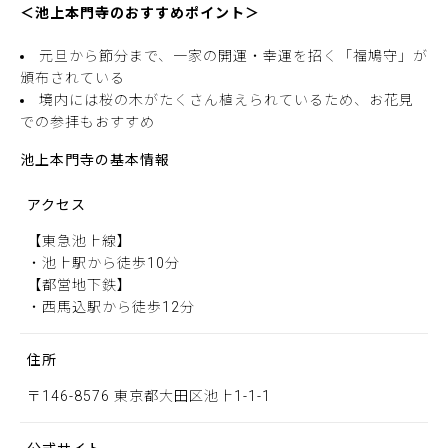
＜池上本門寺のおすすめポイント＞
元旦から節分まで、一家の開運・幸運を招く「福鳩守」が
頒布されている
境内には桜の木がたくさん植えられているため、お花見
での参拝もおすすめ
池上本門寺の基本情報
アクセス
【東急池上線】
・池上駅から徒歩10分
【都営地下鉄】
・西馬込駅から徒歩12分
住所
〒146-8576 東京都大田区池上1-1-1