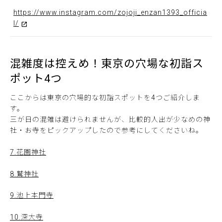
https://www.instagram.com/zojoji_enzan1393_officia
l/
混雑度は控えめ！東京の穴場な初詣ス
ポット4つ
ここからは東京の穴場的な初詣スポットを4つご紹介しま
す。
三が日の混雑は避けられませんが、比較的人出が少なめの神
社・お寺をピックアップしたので参考にしてくださいね。
7.花園神社
8.鷲神社
9.池上本門寺
10.深大寺