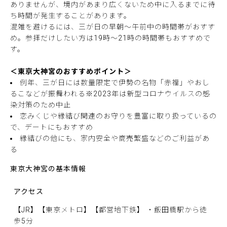
ありませんが、境内があまり広くないため中に入るまでに待
ち時間が発生することがあります。
混雑を避けるには、三が日の早朝〜午前中の時間帯がおすす
め。参拝だけしたい方は19時〜21時の時間帯もおすすめで
す。
＜東京大神宮のおすすめポイント＞
例年、三が日には数量限定で伊勢の名物「赤福」やおし
るこなどが振舞われる※2023年は新型コロナウイルスの感
染対策のため中止
恋みくじや縁結び関連のお守りを豊富に取り扱っているの
で、デートにもおすすめ
縁結びの他にも、家内安全や商売繁盛などのご利益があ
る
東京大神宮の基本情報
アクセス
【JR】【東京メトロ】【都営地下鉄】 ・飯田橋駅から徒
歩5分