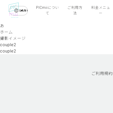
PICmiiについ
ご利用方
料金メニュ
LANGUAGE
て
法
ー
あ
ホーム
撮影イメージ
couple2
couple2
ご利用規約