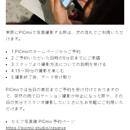
実際にPICmiiで写真撮影する際は、次の流れでご利用いただ
けます。
1.PICmiiのホームページからご予約
2.ご予約いただいた日時の5分前までにご来店
3.スタッフより撮影方法についての説明を受ける
4.15〜30分の撮影を楽しむ
5.撮影終了後、データ受け取り
PICmiiでは当日の直前までご予約を受け付けておりますの
で、突然の雨でロケーション撮影が中止になった際や、その
日の気分でスタジオ撮影したいときにもお気軽にご利用いた
だけます。
セルフ写真館 PICmii 予約ページ
https://picmii.studio/reserve