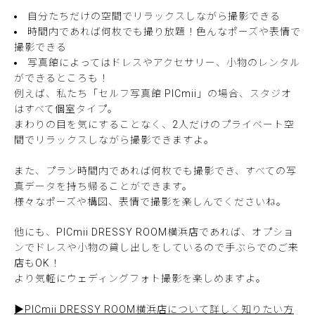
自分たちだけの空間でリラックスしながら撮影できる
時間内であれば何枚でも撮り放題！色んなポーズや表情で
撮影できる
写真館によってはドレスやアクセサリー、小物のレンタル
ができるところも！
例えば、私たち「セルフ写真館 PICmii」の場合、スタジオ
はすべて個室タイプ。
まわりの目を気にすることなく、2人だけのプライベート空
間でリラックスしながら撮影できますよ。
また、プラン時間内であれば何枚でも撮影でき、すべての写
真データを持ち帰ることができます。
様々なポーズや構図、表情で撮影を楽しんでくださいね。
他にも、PICmii DRESSY ROOM横浜店であれば、オプショ
ンでドレスや小物の貸し出しをしているので手ぶらでのご来
店もOK！
より気軽にウェディングフォト撮影を楽しめますよ。
▶PICmii DRESSY ROOM横浜店について詳しく知りたい方