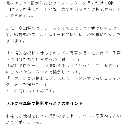
機材はすべて設定済みなのでシャッターを押すだけでOK！
一眼レフを使ったことがない方でもカンタンに撮影すること
ができますよ。
また、高画質の写真データをその場ですべて受け取れるの
で、結婚式のウェルカムボードや招待状用の写真にも使えち
ゃいます。
「本格的な機材を使ってキレイな写真を撮りたいけど、予算
的に自分たちで用意するのは難しい…」
「屋外でロケーション撮影するつもりだったけど、雨で中止
になったからスタジオで撮影したい！」
「ロケーション撮影にプラスして、スタジオでもウェディン
グフォトを撮りたい」
という方におすすめです。
セルフ写真館で撮影するときのポイント
本格的な機材を使って撮影できる上に、セルフ写真館は次の
ようなポイントも。