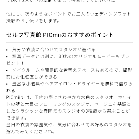
でOK！2人だけの空間で楽しく撮影してくださいね。
他にも、次のようなポイントでお二人のウェディングフォト
撮影のお手伝いをします。
セルフ写真館 PICmiiのおすすめポイント
気分や衣装に合わせてスタジオが選べる
写真データとは別に、30秒のオリジナルムービーもプレ
ゼント！
メイクルームや簡易的な着替えスペースもあるので、撮影
前にお化粧直しができる
豊富な小道具やヘアアイロン・ドライヤーを無料で借りら
れる
PICmiiでは、予約の際にさわやかな水色のスタジオ、ホワイ
トの壁と木目のフローリングのスタジオ、ベージュを基調と
したクラシックな雰囲気のスタジオの3種類から選ぶことが
できます。
当日の衣装の雰囲気や、気分に合わせてお好みのスタジオを
選んでみてくださいね。