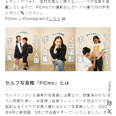
ェディングフォト、宣材写真など様々なシーンでの写真を掲
載しているので、PICmiiでの撮影前にポーズや撮り方の参考
にぜひご覧ください。
PICmii 公式Instagramは
こちら
セルフ写真館「PICmii」とは
Follow us
カメラマンがいる通常の写真館とは異なり、設置済みのカメ
ラと照明を使い、お客様ご自身でシャッターを切るだけで本
格的な仕上がりの写真が撮れるセルフ写真館として、2022
年4月に新宿店、5月に渋谷店をオープンいたしました。オー