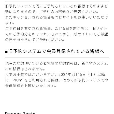
旧予約システムで既にご予約されているお客様はそのまま有
効になりますので、ご予約の内容通りご来店ください。
またキャンセルされる場合も同じサイトをお使いいいただけ
ます。
ご予約日を変更される場合、2月15日を跨ぐ際は、旧サイト
でのご予約分をキャンセルされてから、新サイトにてご希望
の日をあたらめてご予約ください。
■旧予約システムで会員登録されている皆様へ
現在ご登録頂いているお客様の登録情報は、新予約システム
への移行はされません。
大変お手数ではございますが、2024年2月15日（木）以降
に、PICmiiをご利用される際は、改めて新予約システムでの
会員登録をお願いいたします。
Recent Posts