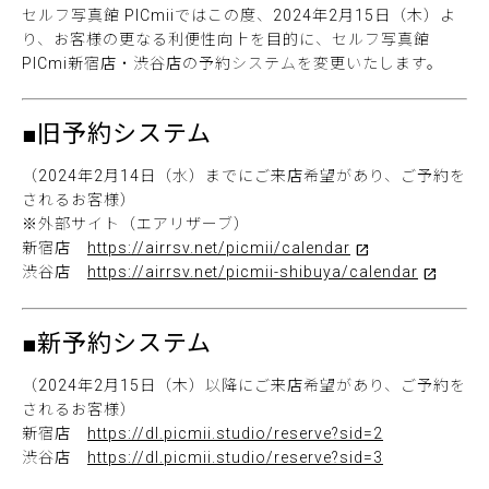
セルフ写真館 PICmiiではこの度、2024年2月15日（木）よ
り、お客様の更なる利便性向上を目的に、セルフ写真館
PICmi新宿店・渋谷店の予約システムを変更いたします。
■旧予約システム
（2024年2月14日（水）までにご来店希望があり、ご予約を
されるお客様）
※外部サイト（エアリザーブ）
新宿店
https://airrsv.net/picmii/calendar
渋谷店
https://airrsv.net/picmii-shibuya/calendar
■新予約システム
（2024年2月15日（木）以降にご来店希望があり、ご予約を
されるお客様）
新宿店
https://dl.picmii.studio/reserve?sid=2
渋谷店
https://dl.picmii.studio/reserve?sid=3