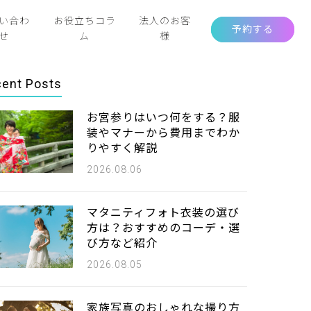
い合わ
お役立ちコラ
法人のお客
予約する
せ
ム
様
ent Posts
お宮参りはいつ何をする？服
装やマナーから費用までわか
りやすく解説
2026.08.06
マタニティフォト衣装の選び
方は？おすすめのコーデ・選
び方など紹介
2026.08.05
家族写真のおしゃれな撮り方